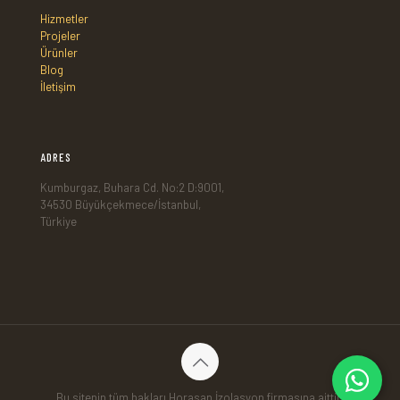
Hizmetler
Projeler
Ürünler
Blog
İletişim
ADRES
Kumburgaz, Buhara Cd. No:2 D:9001,
34530 Büyükçekmece/İstanbul,
Türkiye
Bu sitenin tüm hakları Horasan İzolasyon firmasına aittir.