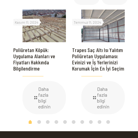
Kasım 11, 2024
Temmuz 11, 2024
Te
emi
Spr
Poliüretan Köpük:
Trapes Saç Altı Isı Yalıtım
Her
Uygulama Alanları ve
Poliüretan Uygulaması:
Sa
Fiyatları Hakkında
Evinizi ve İş Yerlerinizi
Bilgilendirme
Korumak İçin En İyi Seçim
Daha
Daha
fazla
fazla
bilgi
bilgi
edinin
edinin