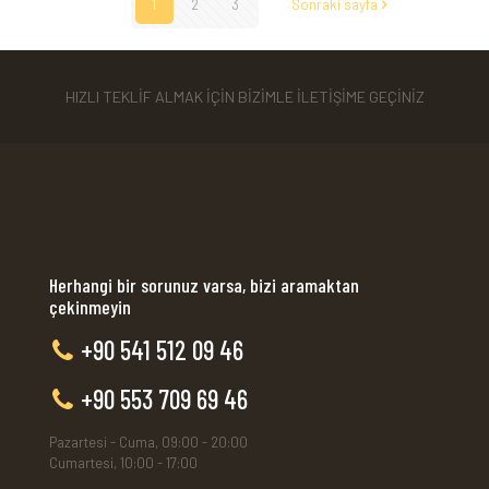
1
2
3
Sonraki sayfa
HIZLI TEKLİF ALMAK İÇİN BİZİMLE İLETİŞİME GEÇİNİZ
Herhangi bir sorunuz varsa, bizi aramaktan
çekinmeyin
+90 541 512 09 46
+90 553 709 69 46
Pazartesi - Cuma, 09:00 - 20:00
Cumartesi, 10:00 - 17:00