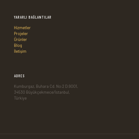
YARARLI BAĞLANTILAR
Hizmetler
Projeler
Ürünler
Blog
İletişim
ADRES
Kumburgaz, Buhara Cd. No:2 D:9001,
34530 Büyükçekmece/İstanbul,
Türkiye