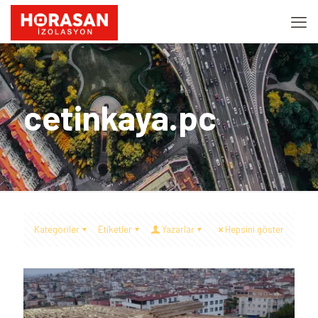
cetinkaya.pc
Kategoriler
Etiketler
Yazarlar
Hepsini göster