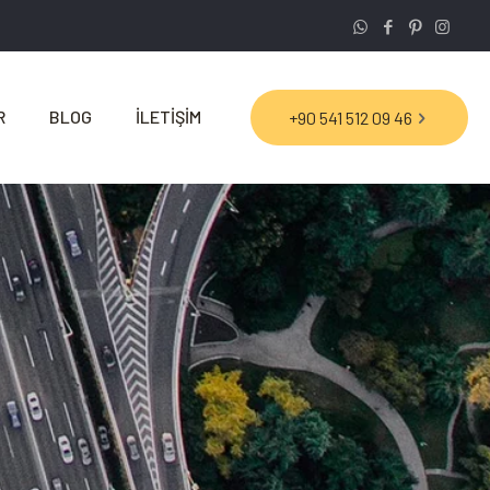
R
BLOG
İLETİŞİM
+90 541 512 09 46