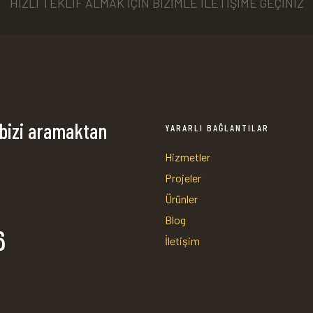
HIZLI TEKLİF ALMAK İÇİN BİZİMLE İLETİŞİME GEÇİNİZ
 bizi aramaktan
YARARLI BAĞLANTILAR
Hizmetler
Projeler
Ürünler
Blog
6
İletişim