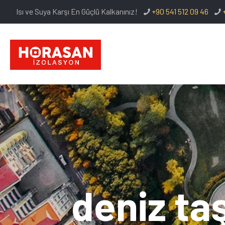
Isı ve Suya Karşı En Güçlü Kalkanınız!
+90 541 512 09 46
deniz taş