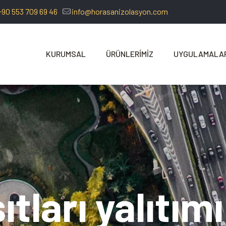
+90 553 709 69 46
info@horasanizolasyon.com
KURUMSAL
ÜRÜNLERİMİZ
UYGULAMALA
ıtları yalıtımı