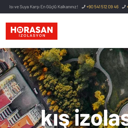
Isı ve Suya Karşı En Güçlü Kalkanınız!
+90 541 512 09 46
kış izol