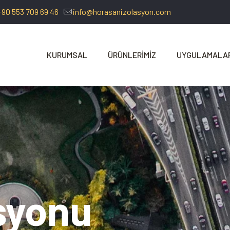
+90 553 709 69 46
info@horasanizolasyon.com
KURUMSAL
ÜRÜNLERİMİZ
UYGULAMALA
asyonu