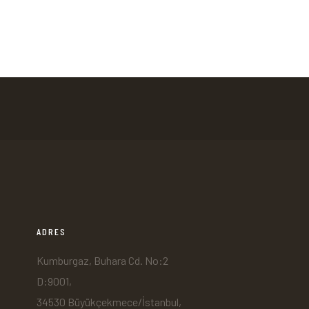
ADRES
Kumburgaz, Buhara Cd. No:2
D:9001,
34530 Büyükçekmece/İstanbul,