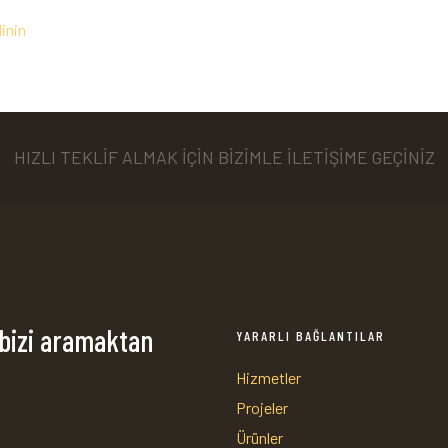
dinin
HIZLI TEKLİF ALMAK İÇİN BİZİMLE İLETİŞİME GEÇİNİZ
 bizi aramaktan
YARARLI BAĞLANTILAR
Hizmetler
Projeler
Ürünler