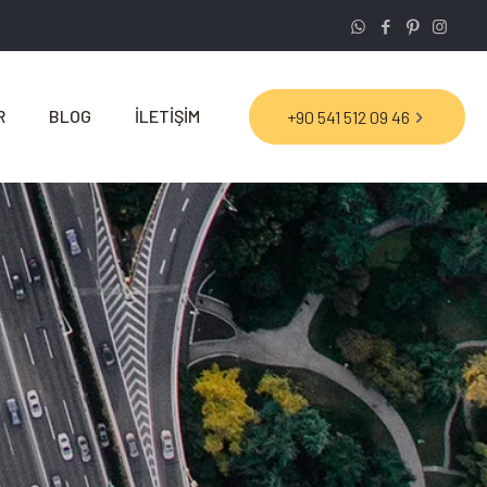
R
BLOG
İLETİŞİM
+90 541 512 09 46