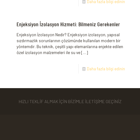
Daha fazla bilgi edinin
Enjeksiyon İzolasyon Hizmeti: Bilmeniz Gerekenler
Enjeksiyon İzolasyon Nedir? Enjeksiyon izolasyon, yapısal
sızdırmazlık sorunlarının çözümünde kullanılan modern bir
yöntemdir. Bu teknik, çeşitli yapı elemanlarına enjekte edilen
özel izolasyon malzemeleri ile su ve
[…]
Daha fazla bilgi edinin
HIZLI TEKLİF ALMAK İÇİN BİZİMLE İLETİŞİME GEÇİNİZ