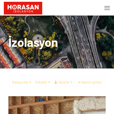
İzolasyon
Kategoriler
Etiketler
Yazarlar
Hepsini göster