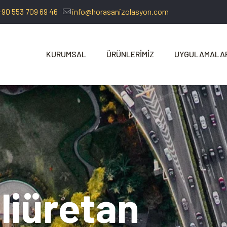
+90 553 709 69 46
info@horasanizolasyon.com
KURUMSAL
ÜRÜNLERİMİZ
UYGULAMALA
liüretan