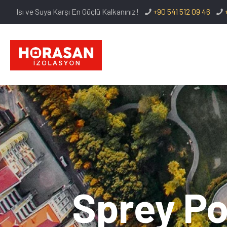
Isı ve Suya Karşı En Güçlü Kalkanınız!
+90 541 512 09 46
Sprey Po