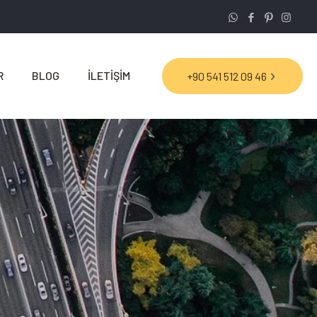
R
BLOG
İLETİŞİM
+90 541 512 09 46